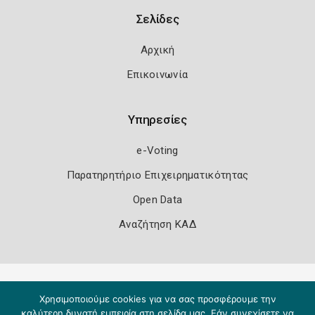
Σελίδες
Αρχική
Επικοινωνία
Υπηρεσίες
e-Voting
Παρατηρητήριο Επιχειρηματικότητας
Open Data
Αναζήτηση ΚΑΔ
Πολιτική Ασφάλειας
Όροι Χρήσης
Χρησιμοποιούμε cookies για να σας προσφέρουμε την
Copyright 2026
Knowledge A.E.
καλύτερη δυνατή εμπειρία στη σελίδα μας. Εάν συνεχίσετε να