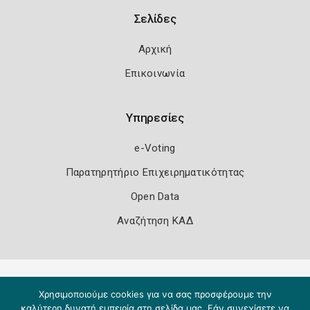
Σελίδες
Αρχική
Επικοινωνία
Υπηρεσίες
e-Voting
Παρατηρητήριο Επιχειρηματικότητας
Open Data
Αναζήτηση ΚΑΔ
Πολιτική Ασφάλειας
Όροι Χρήσης
Χρησιμοποιούμε cookies για να σας προσφέρουμε την
Copyright 2026
Knowledge A.E.
καλύτερη δυνατή εμπειρία στη σελίδα μας. Εάν συνεχίσετε να