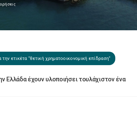
ειρήσεις
 την ετικέτα "θετική χρηματοοικονομική επίδραση"
ην Ελλάδα έχουν υλοποιήσει τουλάχιστον ένα