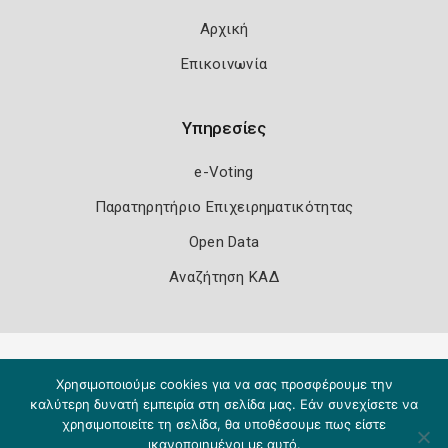
Αρχική
Επικοινωνία
Υπηρεσίες
e-Voting
Παρατηρητήριο Επιχειρηματικότητας
Open Data
Αναζήτηση ΚΑΔ
Πολιτική Ασφάλειας
Όροι Χρήσης
Χρησιμοποιούμε cookies για να σας προσφέρουμε την
Copyright 2026
Knowledge A.E.
καλύτερη δυνατή εμπειρία στη σελίδα μας. Εάν συνεχίσετε να
χρησιμοποιείτε τη σελίδα, θα υποθέσουμε πως είστε
ικανοποιημένοι με αυτό.