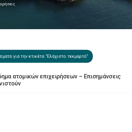
ειρήσεις
ματα για την ετικέτα "Ελάχιστο τεκμαρτό"
δημα ατομικών επιχειρήσεων – Επισημάνσεις
ινιστούν