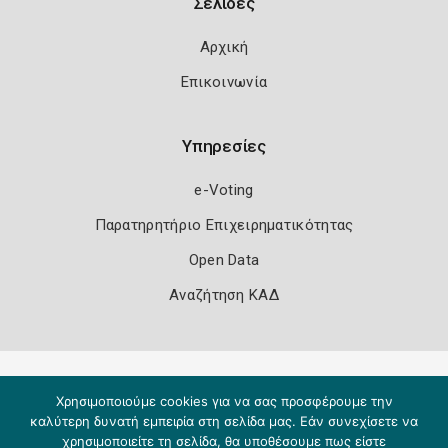
Σελίδες
Αρχική
Επικοινωνία
Υπηρεσίες
e-Voting
Παρατηρητήριο Επιχειρηματικότητας
Open Data
Αναζήτηση ΚΑΔ
Πολιτική Ασφάλειας
Όροι Χρήσης
Χρησιμοποιούμε cookies για να σας προσφέρουμε την
Copyright 2026
Knowledge A.E.
καλύτερη δυνατή εμπειρία στη σελίδα μας. Εάν συνεχίσετε να
χρησιμοποιείτε τη σελίδα, θα υποθέσουμε πως είστε