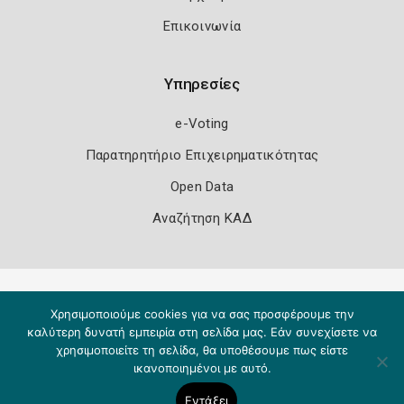
Επικοινωνία
Υπηρεσίες
e-Voting
Παρατηρητήριο Επιχειρηματικότητας
Open Data
Αναζήτηση ΚΑΔ
Πολιτική Ασφάλειας
Όροι Χρήσης
Χρησιμοποιούμε cookies για να σας προσφέρουμε την
Copyright 2026
Knowledge A.E.
καλύτερη δυνατή εμπειρία στη σελίδα μας. Εάν συνεχίσετε να
χρησιμοποιείτε τη σελίδα, θα υποθέσουμε πως είστε
ικανοποιημένοι με αυτό.
Εντάξει