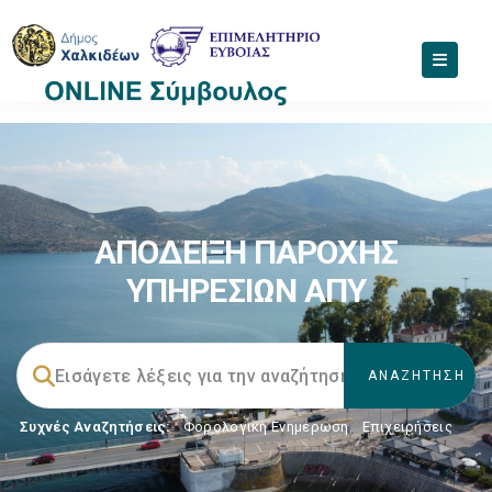
ΑΠΟΔΕΙΞΗ ΠΑΡΟΧΗΣ
ΥΠΗΡΕΣΙΩΝ ΑΠΥ
Συχνές Αναζητήσεις:
Φορολογικη Ενημέρωση
,
Επιχειρήσεις