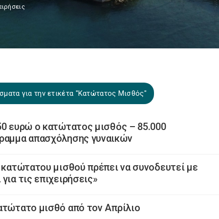
ειρήσεις
σματα για την ετικέτα "Κατώτατος Μισθός"
50 ευρώ ο κατώτατος μισθός – 85.000
γραμμα απασχόλησης γυναικών
υ κατώτατου μισθού πρέπει να συνοδευτεί με
για τις επιχειρήσεις»
ατώτατο μισθό από τον Απρίλιο