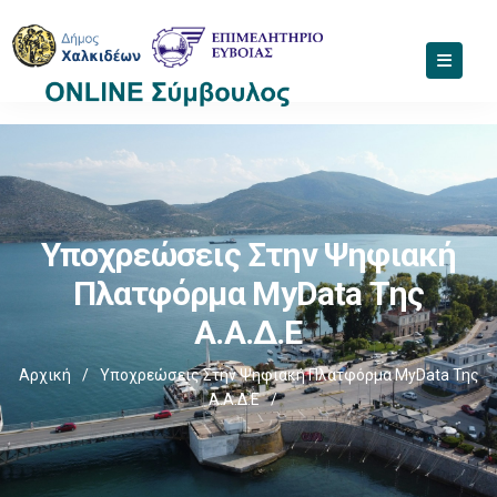
Υποχρεώσεις Στην Ψηφιακή
Πλατφόρμα MyData Της
Α.Α.Δ.Ε
Αρχική
/
Υποχρεώσεις Στην Ψηφιακή Πλατφόρμα MyData Της
Α.Α.Δ.Ε
/