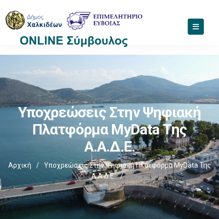
Υποχρεώσεις Στην Ψηφιακή
Πλατφόρμα MyData Της
Α.Α.Δ.Ε.
Αρχική
/
Υποχρεώσεις Στην Ψηφιακή Πλατφόρμα MyData Της
Α.Α.Δ.Ε.
/