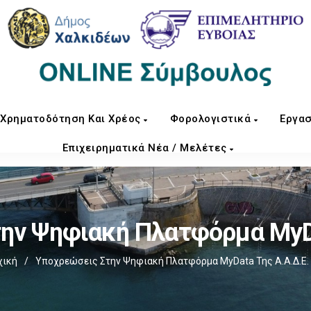
Χρηματοδότηση Και Χρέος
Φορολογιστικά
Εργασ
Επιχειρηματικά Νέα / Μελέτες
ην Ψηφιακή Πλατφόρμα MyDa
χική
/
Υποχρεώσεις Στην Ψηφιακή Πλατφόρμα MyData Της Α.Α.Δ.Ε.