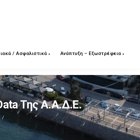
ιακά / Ασφαλιστικά
Ανάπτυξη – Εξωστρέφεια
ta Της Α.Α.Δ.Ε.
/