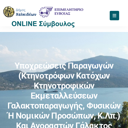
Υποχρεώσεις Παραγωγών
(κτηνοτρόφων Κατόχων
Κτηνοτροφικών
Εκμεταλλεύσεων
Γαλακτοπαραγωγής, Φυσικών
Ή Νομικών Προσώπων, Κ.λπ.)
Και Αγοραστών Γάλακτος