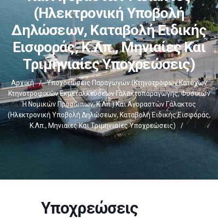
(ηλεκτρονική Υποβολή
Δηλώσεων, Καταβολή Ειδικής
Εισφοράς, Κ.λπ., Μηνιαίες Και
Τριμηνιαίες Υποχρεώσεις)
Αρχική
/
Υποχρεώσεις Παραγωγών (κτηνοτρόφων Κατόχων
Κτηνοτροφικών Εκμεταλλεύσεων Γαλακτοπαραγωγής, Φυσικών
Ή Νομικών Προσώπων, Κ.λπ.) Και Αγοραστών Γάλακτος
(ηλεκτρονική Υποβολή Δηλώσεων, Καταβολή Ειδικής Εισφοράς,
Κ.λπ., Μηνιαίες Και Τριμηνιαίες Υποχρεώσεις)
/
Υποχρεώσεις