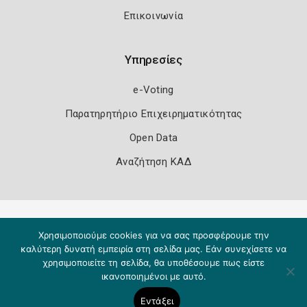
Επικοινωνία
Υπηρεσίες
e-Voting
Παρατηρητήριο Επιχειρηματικότητας
Open Data
Αναζήτηση ΚΑΔ
Πολιτική Ασφάλειας
Όροι Χρήσης
Χρησιμοποιούμε cookies για να σας προσφέρουμε την
Copyright 2026
Knowledge A.E.
καλύτερη δυνατή εμπειρία στη σελίδα μας. Εάν συνεχίσετε να
χρησιμοποιείτε τη σελίδα, θα υποθέσουμε πως είστε
ικανοποιημένοι με αυτό.
Εντάξει