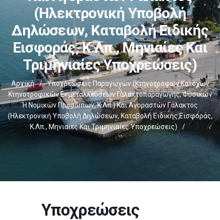
(ηλεκτρονική Υποβολή
Δηλώσεων, Καταβολή Ειδικής
Εισφοράς, Κ.λπ., Μηνιαίες Και
Τριμηνιαίες Υποχρεώσεις)
Αρχική
/
Υποχρεώσεις Παραγωγών (κτηνοτρόφων Κατόχων
Κτηνοτροφικών Εκμεταλλεύσεων Γαλακτοπαραγωγής, Φυσικών
Ή Νομικών Προσώπων, Κ.λπ.) Και Αγοραστών Γάλακτος
(ηλεκτρονική Υποβολή Δηλώσεων, Καταβολή Ειδικής Εισφοράς,
Κ.λπ., Μηνιαίες Και Τριμηνιαίες Υποχρεώσεις)
/
Υποχρεώσεις