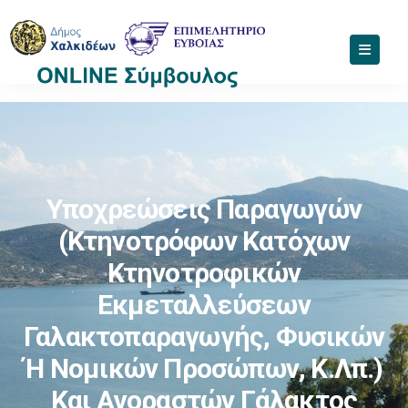
Υποχρεώσεις Παραγωγών
(κτηνοτρόφων Κατόχων
Κτηνοτροφικών
Εκμεταλλεύσεων
Γαλακτοπαραγωγής, Φυσικών
Ή Νομικών Προσώπων, Κ.λπ.)
Και Αγοραστών Γάλακτος