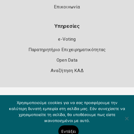
Επικοινωνία
Υπηρεσίες
e-Voting
Παρατηρητήριο Επιχειρηματικότητας
Open Data
Αναζήτηση ΚΑΔ
Πολιτική Ασφάλειας
Όροι Χρήσης
Χρησιμοποιούμε cookies για να σας προσφέρουμε την
Copyright 2026
Knowledge A.E.
καλύτερη δυνατή εμπειρία στη σελίδα μας. Εάν συνεχίσετε να
χρησιμοποιείτε τη σελίδα, θα υποθέσουμε πως είστε
ικανοποιημένοι με αυτό.
Εντάξει