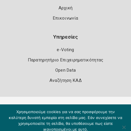
Αρχική
Επικοινωνία
Υπηρεσίες
e-Voting
Παρατηρητήριο Επιχειρηματικότητας
Open Data
Αναζήτηση ΚΑΔ
Πολιτική Ασφάλειας
Όροι Χρήσης
Χρησιμοποιούμε cookies για να σας προσφέρουμε την
Copyright 2026
Knowledge A.E.
καλύτερη δυνατή εμπειρία στη σελίδα μας. Εάν συνεχίσετε να
χρησιμοποιείτε τη σελίδα, θα υποθέσουμε πως είστε
ικανοποιημένοι με αυτό.