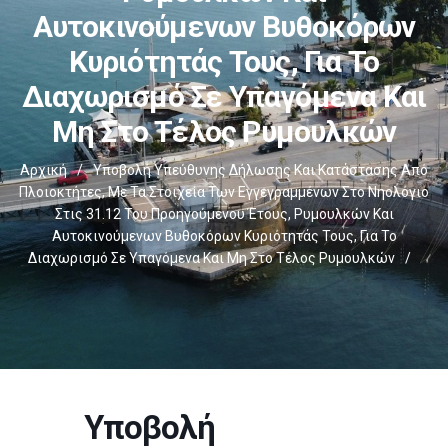
Αυτοκινούμενων Βυθοκόρων
Κυριότητάς Τους, Για Το
Διαχωρισμό Σε Υπαγόμενα Και
Μη Στο Τέλος Ρυμουλκών
Αρχική
/
Υποβολή Υπεύθυνης Δήλωσης Και Κατάστασης Από
Πλοιοκτήτες, Με Τα Στοιχεία Των Εγγεγραμμένων Στο Νηολόγιο
Στις 31.12 Του Προηγούμενου Έτους, Ρυμουλκών Και
Αυτοκινούμενων Βυθοκόρων Κυριότητάς Τους, Για Το
Διαχωρισμό Σε Υπαγόμενα Και Μη Στο Τέλος Ρυμουλκών
/
Υποβολή