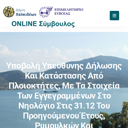
Υποβολή Υπεύθυνης Δήλωσης
Και Κατάστασης Από
Πλοιοκτήτες, Με Τα Στοιχεία
Των Εγγεγραμμένων Στο
Νηολόγιο Στις 31.12 Του
Προηγούμενου Έτους,
Ρυμουλκών Και