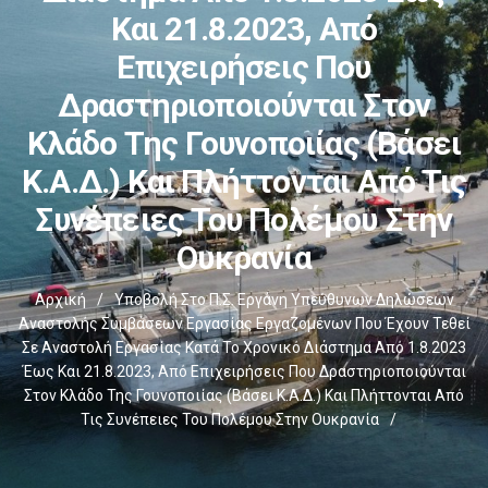
Και 21.8.2023, Από
Επιχειρήσεις Που
Δραστηριοποιούνται Στον
Κλάδο Της Γουνοποιίας (βάσει
Κ.Α.Δ.) Και Πλήττονται Από Τις
Συνέπειες Του Πολέμου Στην
Ουκρανία
Αρχική
/
Υποβολή Στο Π.Σ. Εργάνη Υπεύθυνων Δηλώσεων
Αναστολής Συμβάσεων Εργασίας Εργαζομένων Που Έχουν Τεθεί
Σε Αναστολή Εργασίας Κατά Το Χρονικό Διάστημα Από 1.8.2023
Έως Και 21.8.2023, Από Επιχειρήσεις Που Δραστηριοποιούνται
Στον Κλάδο Της Γουνοποιίας (βάσει Κ.Α.Δ.) Και Πλήττονται Από
Τις Συνέπειες Του Πολέμου Στην Ουκρανία
/