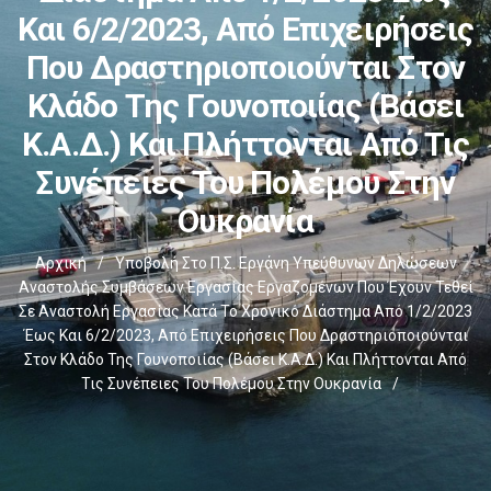
Και 6/2/2023, Από Επιχειρήσεις
Που Δραστηριοποιούνται Στον
Κλάδο Της Γουνοποιίας (βάσει
Κ.Α.Δ.) Και Πλήττονται Από Τις
Συνέπειες Του Πολέμου Στην
Ουκρανία
Αρχική
/
Υποβολή Στο Π.Σ. Εργάνη Υπεύθυνων Δηλώσεων
Αναστολής Συμβάσεων Εργασίας Εργαζομένων Που Έχουν Τεθεί
Σε Αναστολή Εργασίας Κατά Το Χρονικό Διάστημα Από 1/2/2023
Έως Και 6/2/2023, Από Επιχειρήσεις Που Δραστηριοποιούνται
Στον Κλάδο Της Γουνοποιίας (βάσει Κ.Α.Δ.) Και Πλήττονται Από
Τις Συνέπειες Του Πολέμου Στην Ουκρανία
/