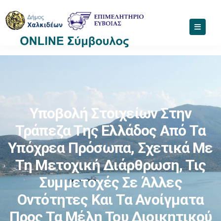
Υποβολή Στοιχείων Στην
Τράπεζα Της Ελλάδος Από Τα
Υπόχρεα Πρόσωπα, Σχετικά Με
Τη Μετοχική Διάρθρωση, Τις
Συμμετοχές Σε Άλλες
Οντότητες Και Τα Ανοίγματα
Προς Τα Μέλη Του Διοικητικού