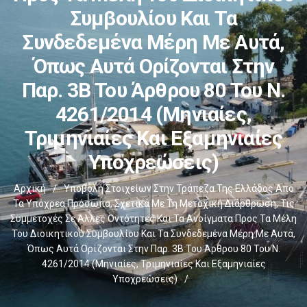
Συμβουλίου Και Τα
Συνδεδεμένα Μέρη Με Αυτά,
Όπως Αυτά Ορίζονται Στην
Παρ. 3Β Του Άρθρου 80 Του Ν.
4261/2014 (μηνιαίες,
Τριμηνιαίες Και Εξαμηνιαίες
Υποχρεώσεις)
Αρχική
/
Υποβολή Στοιχείων Στην Τράπεζα Της Ελλάδος Από
Τα Υπόχρεα Πρόσωπα, Σχετικά Με Τη Μετοχική Διάρθρωση, Τις
Συμμετοχές Σε Άλλες Οντότητες Και Τα Ανοίγματα Προς Τα Μέλη
Του Διοικητικού Συμβουλίου Και Τα Συνδεδεμένα Μέρη Με Αυτά,
Όπως Αυτά Ορίζονται Στην Παρ. 3Β Του Άρθρου 80 Του Ν.
4261/2014 (μηνιαίες, Τριμηνιαίες Και Εξαμηνιαίες
Υποχρεώσεις)
/