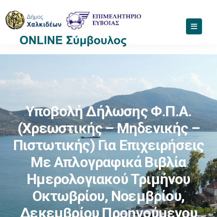
Υποβολή Δήλωσης Φ.Π.Α.
(χρεωστικής – Μηδενικής –
Πιστωτικής) Για Επιχειρήσεις
Με Απλογραφικά Βιβλία
Ημερολογιακού Τριμήνου
Οκτωβρίου, Νοεμβρίου,
Δεκεμβρίου Προηγούμενου