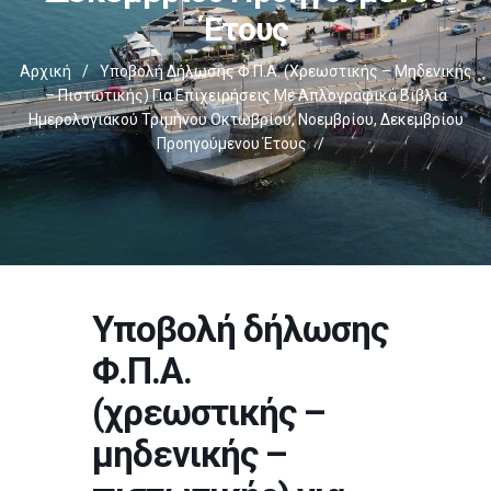
Έτους
Αρχική
/
Υποβολή Δήλωσης Φ.Π.Α. (χρεωστικής – Μηδενικής
– Πιστωτικής) Για Επιχειρήσεις Με Απλογραφικά Βιβλία
Ημερολογιακού Τριμήνου Οκτωβρίου, Νοεμβρίου, Δεκεμβρίου
Προηγούμενου Έτους
/
Υποβολή δήλωσης
Φ.Π.Α.
(χρεωστικής –
μηδενικής –