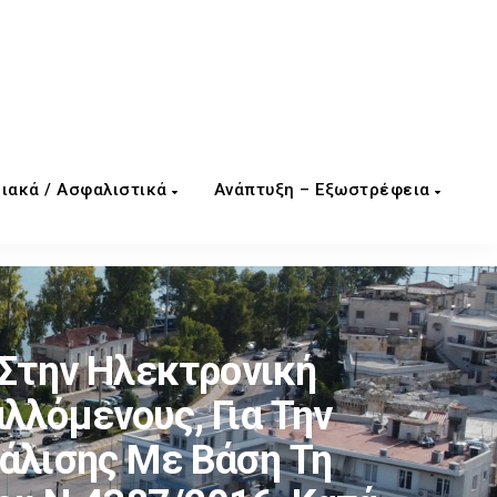
ιακά / Ασφαλιστικά
Ανάπτυξη – Εξωστρέφεια
Στην Ηλεκτρονική
λλόμενους, Για Την
άλισης Με Βάση Τη