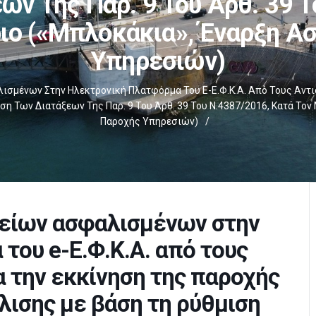
ων Της Παρ. 9 Του Άρθ. 39 Τ
ιο («μπλοκάκια», Έναρξη Α
Υπηρεσιών)
σμένων Στην Ηλεκτρονική Πλατφόρμα Του E-Ε.Φ.Κ.Α. Από Τους Αντισ
η Των Διατάξεων Της Παρ. 9 Του Άρθ. 39 Του Ν.4387/2016, Κατά Το
Παροχής Υπηρεσιών)
/
είων ασφαλισμένων στην
του e-Ε.Φ.Κ.Α. από τους
α την εκκίνηση της παροχής
λισης με βάση τη ρύθμιση