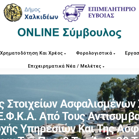
Χρηματοδότηση Και Χρέος
Φορολογιστικά
Εργασ
Επιχειρηματικά Νέα / Μελέτες
 Στοιχείων Ασφαλισμένων 
.Φ.Κ.Α. Από Τους Αντισυμβα
οχής Υπηρεσιών Και Της Ασφ