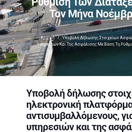
Ρύθμιση Των Διατάξε
Τον Μήνα Νοέμβρ
Αρχική
/
Υποβολή Δήλωσης Στοιχείων Ασφαλι
Υπηρεσιών Και Της Ασφάλισης Με Βάση Τη Ρύθμισ
Υποβολή δήλωσης στοιχ
ηλεκτρονική πλατφόρμα 
αντισυμβαλλόμενους, γι
υπηρεσιών και της ασφά