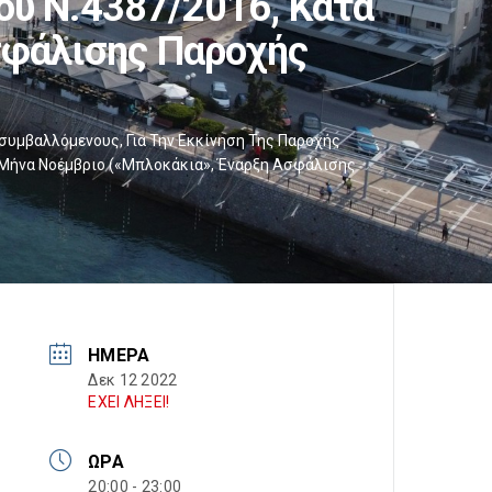
ου Ν.4387/2016, Κατά
σφάλισης Παροχής
υμβαλλόμενους, Για Την Εκκίνηση Της Παροχής
ν Μήνα Νοέμβριο («μπλοκάκια», Έναρξη Ασφάλισης
ΗΜΈΡΑ
Δεκ 12 2022
ΕΧΕΙ ΛΗΞΕΙ!
ΏΡΑ
20:00 - 23:00