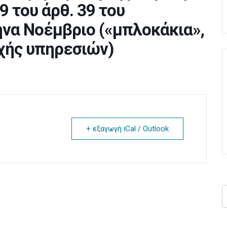
9 του άρθ. 39 του
ήνα Νοέμβριο («μπλοκάκια»,
χής υπηρεσιών)
+ εξαγωγή iCal / Outlook