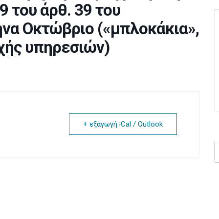
9 του άρθ. 39 του
μήνα Οκτώβριο («μπλοκάκια»,
χής υπηρεσιών)
+ εξαγωγή iCal / Outlook