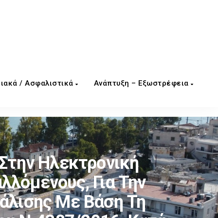
ιακά / Ασφαλιστικά
Ανάπτυξη – Εξωστρέφεια
Στην Ηλεκτρονική
λλόμενους, Για Την
άλισης Με Βάση Τη