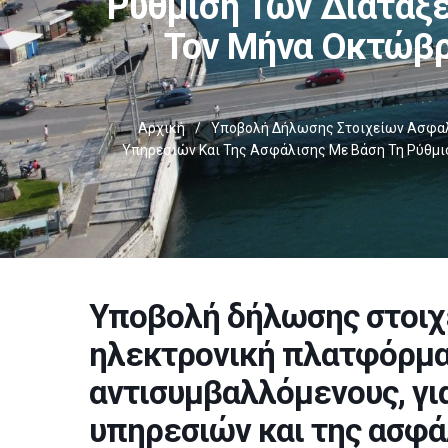
Ρύθμιση Των Διατάξε
Τον Μήνα Οκτώβρ
Αρχική
/
Υποβολή Δήλωσης Στοιχείων Ασφαλι
Υπηρεσιών Και Της Ασφάλισης Με Βάση Τη Ρύθμισ
Υποβολή δήλωσης στοιχ
ηλεκτρονική πλατφόρμα 
αντισυμβαλλόμενους, γι
υπηρεσιών και της ασφά