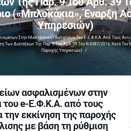
ων Της Παρ. 9 Του Άρθ. 39 Τ
ιο («μπλοκάκια», Έναρξη Α
Υπηρεσιών)
σμένων Στην Ηλεκτρονική Πλατφόρμα Του E-Ε.Φ.Κ.Α. Από Τους Αντισ
η Των Διατάξεων Της Παρ. 9 Του Άρθ. 39 Του Ν.4387/2016, Κατά Το
Παροχής Υπηρεσιών)
/
είων ασφαλισμένων στην
του e-Ε.Φ.Κ.Α. από τους
α την εκκίνηση της παροχής
λισης με βάση τη ρύθμιση