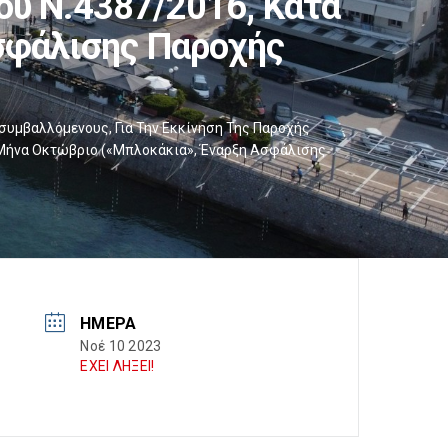
ου Ν.4387/2016, Κατά
σφάλισης Παροχής
υμβαλλόμενους, Για Την Εκκίνηση Της Παροχής
ν Μήνα Οκτώβριο («μπλοκάκια», Έναρξη Ασφάλισης
ΗΜΈΡΑ
Νοέ 10 2023
ΕΧΕΙ ΛΗΞΕΙ!