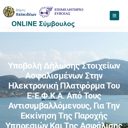
Υποβολή Δήλωσης Στοιχείων
Ασφαλισμένων Στην
Ηλεκτρονική Πλατφόρμα Του
E-Ε.Φ.Κ.Α. Από Τους
Αντισυμβαλλόμενους, Για Την
Εκκίνηση Της Παροχής
Υπηρεσιών Και Της Ασφάλισης