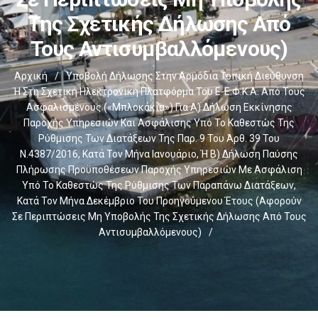
Της Σχετικής Δήλωσης Από
Τους Αντισυμβαλλόμενους)
Αρχική
/
Υποβολή Δήλωσης Στην Αρμόδια Τοπική Διεύθυνση
Ή Στη Σχετική Ηλεκτρονική Πλατφόρμα Του E-Ε.Φ.Κ.Α. Από Τους
Ασφαλισμένους («μπλοκάκια») Για Α) Δήλωση Εκκίνησης
Παροχής Υπηρεσιών Και Ασφάλισης Υπό Το Καθεστώς Της
Ρύθμισης Των Διατάξεων Της Παρ. 9 Του Άρθ. 39 Του
Ν.4387/2016, Κατά Τον Μήνα Ιανουάριο, Ή Β) Δήλωση Παύσης
Πλήρωσης Προϋποθέσεων Παροχής Υπηρεσιών Με Ασφάλιση
Υπό Το Καθεστώς Της Ρύθμισης Των Παραπάνω Διατάξεων,
Κατά Τον Μήνα Δεκέμβριο Του Προηγούμενου Έτους (αφορούν
Σε Περιπτώσεις Μη Υποβολής Της Σχετικής Δήλωσης Από Τους
Αντισυμβαλλόμενους)
/