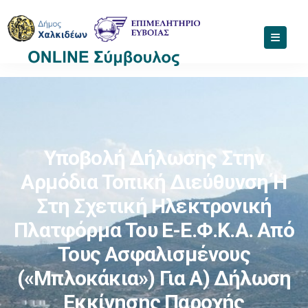
Υποβολή Δήλωσης Στην
Αρμόδια Τοπική Διεύθυνση Ή
Στη Σχετική Ηλεκτρονική
Πλατφόρμα Του E-Ε.Φ.Κ.Α. Από
Τους Ασφαλισμένους
(«μπλοκάκια») Για Α) Δήλωση
Εκκίνησης Παροχής