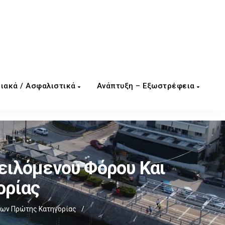
ιακά / Ασφαλιστικά
Ανάπτυξη – Εξωστρέφεια
ειλόμενου Φόρου Και
ορίας
ίων Πρώτης Κατηγορίας
/