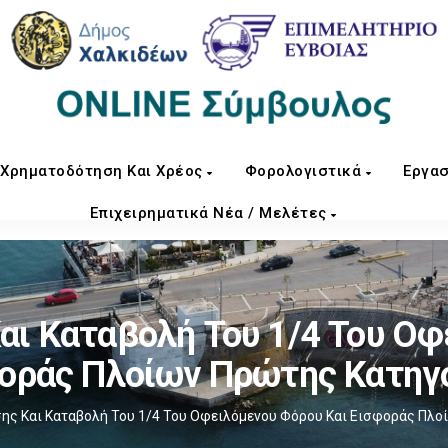
Χρηματοδότηση Και Χρέος
Φορολογιστικά
Εργασ
Επιχειρηματικά Νέα / Μελέτες
ι Καταβολή Του 1/4 Του Οφ
οράς Πλοίων Πρώτης Κατηγ
ς Και Καταβολή Του 1/4 Του Οφειλόμενου Φόρου Και Εισφοράς Πλο