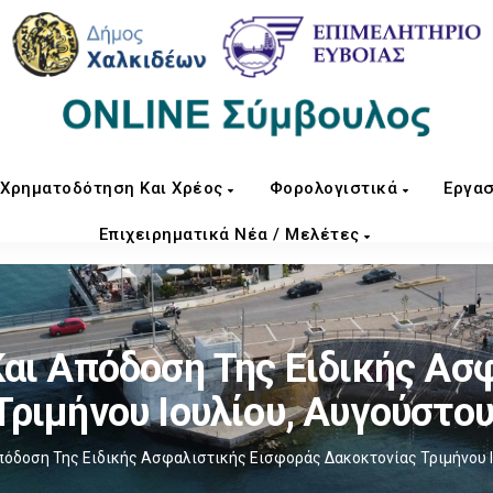
Χρηματοδότηση Και Χρέος
Φορολογιστικά
Εργασ
Επιχειρηματικά Νέα / Μελέτες
ι Απόδοση Της Ειδικής Ασ
ριμήνου Ιουλίου, Αυγούστο
όδοση Της Ειδικής Ασφαλιστικής Εισφοράς Δακοκτονίας Τριμήνου Ι