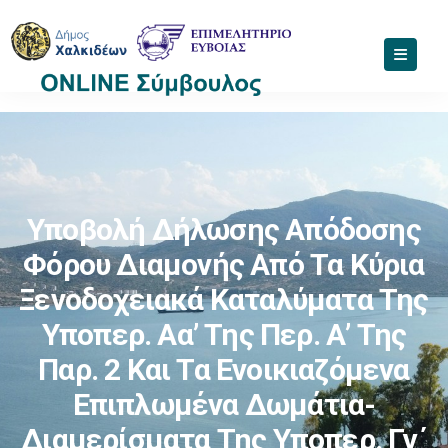
Υποβολή Δήλωσης Απόδοσης
Φόρου Διαμονής Από Τα Κύρια
Ξενοδοχειακά Καταλύματα Της
Υποπερ. Αα’ Της Περ. Α’ Της
Παρ. 2 Και Τα Ενοικιαζόμενα
Επιπλωμένα Δωμάτια-
Διαμερίσματα Της Υποπερ. Γγ΄