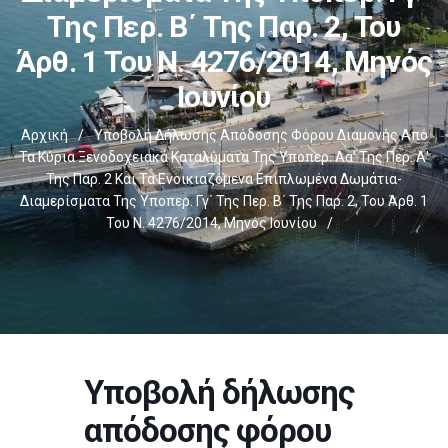
Της Περ. Β΄ Της Παρ. 2, Του
Άρθ. 1 Του Ν. 4276/2014, Μηνός
Ιουνίου
Αρχική
/
Υποβολή Δήλωσης Απόδοσης Φόρου Διαμονής Από
Τα Κύρια Ξενοδοχειακά Καταλύματα Της Υποπερ. Αα’ Της Περ. Α’
Της Παρ. 2 Και Τα Ενοικιαζόμενα Επιπλωμένα Δωμάτια-
Διαμερίσματα Της Υποπερ. Γγ΄ Της Περ. Β΄ Της Παρ. 2, Του Άρθ. 1
Του Ν. 4276/2014, Μηνός Ιουνίου
/
Υποβολή δήλωσης
απόδοσης φόρου