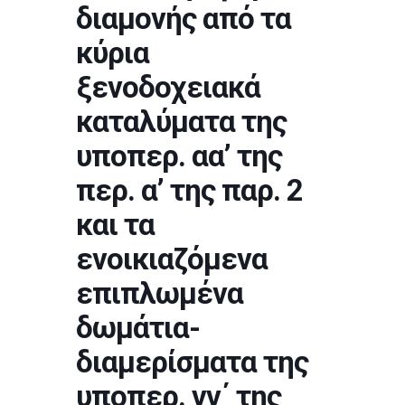
διαμονής από τα
κύρια
ξενοδοχειακά
καταλύματα της
υποπερ. αα’ της
περ. α’ της παρ. 2
και τα
ενοικιαζόμενα
επιπλωμένα
δωμάτια-
διαμερίσματα της
υποπερ. γγ΄ της