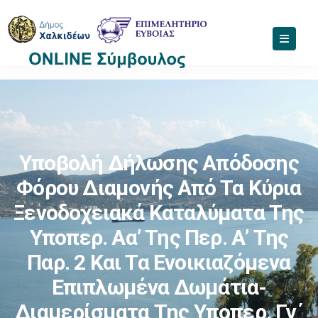
Υποβολή Δήλωσης Απόδοσης
Φόρου Διαμονής Από Τα Κύρια
Ξενοδοχειακά Καταλύματα Της
Υποπερ. Αα’ Της Περ. Α’ Της
Παρ. 2 Και Τα Ενοικιαζόμενα
Επιπλωμένα Δωμάτια-
Διαμερίσματα Της Υποπερ. Γγ΄