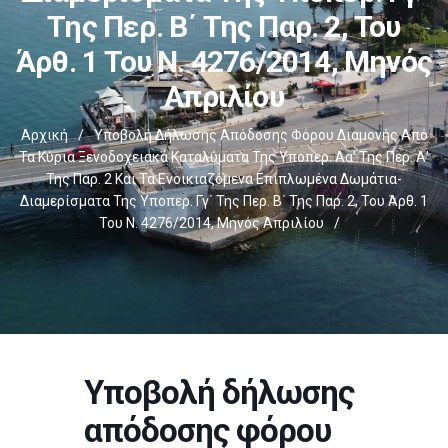
Της Περ. Β΄ Της Παρ. 2, Του
Άρθ. 1 Του Ν. 4276/2014, Μηνός
Απριλίου
Αρχική
/
Υποβολή Δήλωσης Απόδοσης Φόρου Διαμονής Από
Τα Κύρια Ξενοδοχειακά Καταλύματα Της Υποπερ. Αα’ Της Περ. Α’
Της Παρ. 2 Και Τα Ενοικιαζόμενα Επιπλωμένα Δωμάτια-
Διαμερίσματα Της Υποπερ. Γγ΄ Της Περ. Β΄ Της Παρ. 2, Του Άρθ. 1
Του Ν. 4276/2014, Μηνός Απριλίου
/
Υποβολή δήλωσης
απόδοσης φόρου