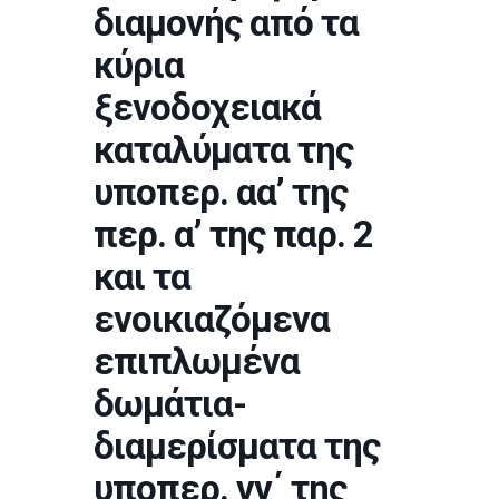
διαμονής από τα
κύρια
ξενοδοχειακά
καταλύματα της
υποπερ. αα’ της
περ. α’ της παρ. 2
και τα
ενοικιαζόμενα
επιπλωμένα
δωμάτια-
διαμερίσματα της
υποπερ. γγ΄ της