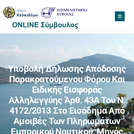
Υποβολή Δήλωσης Απόδοσης
Παρακρατούμενου Φόρου Και
Ειδικής Εισφοράς
Αλληλεγγύης Άρθ. 43Α Του Ν.
4172/2013 Στο Εισόδημα Από
Αμοιβές Των Πληρωμάτων
Εμπορικού Ναυτικού, Μηνός