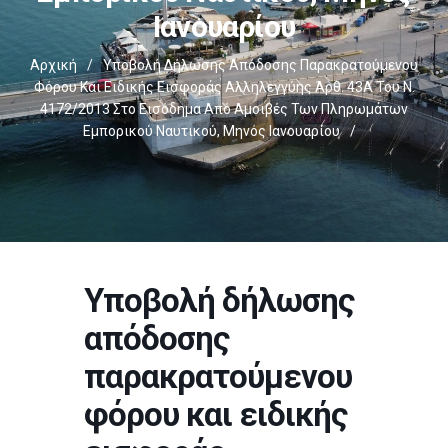
Ιανουαρίου
Αρχική
/
Υποβολή Δήλωσης Απόδοσης Παρακρατούμενου
Φόρου Και Ειδικής Εισφοράς Αλληλεγγύης Άρθ. 43Α Του Ν.
4172/2013 Στο Εισόδημα Από Αμοιβές Των Πληρωμάτων
Εμπορικού Ναυτικού, Μηνός Ιανουαρίου
/
Υποβολή δήλωσης
απόδοσης
παρακρατούμενου
φόρου και ειδικής