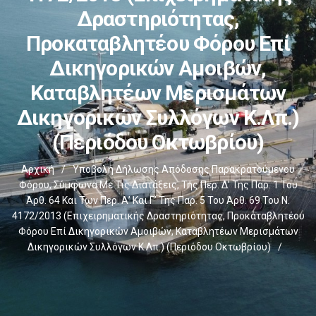
Δραστηριότητας,
Προκαταβλητέου Φόρου Επί
Δικηγορικών Αμοιβών,
Καταβλητέων Μερισμάτων
Δικηγορικών Συλλόγων Κ.λπ.)
(περιόδου Οκτωβρίου)
Αρχική
/
Υποβολή Δήλωσης Απόδοσης Παρακρατούμενου
Φόρου, Σύμφωνα Με Τις Διατάξεις, Της Περ. Δ’ Της Παρ. 1 Του
Άρθ. 64 Και Των Περ. Α’ Και Γ’ Της Παρ. 5 Του Άρθ. 69 Του Ν.
4172/2013 (επιχειρηματικής Δραστηριότητας, Προκαταβλητέου
Φόρου Επί Δικηγορικών Αμοιβών, Καταβλητέων Μερισμάτων
Δικηγορικών Συλλόγων Κ.λπ.) (περιόδου Οκτωβρίου)
/