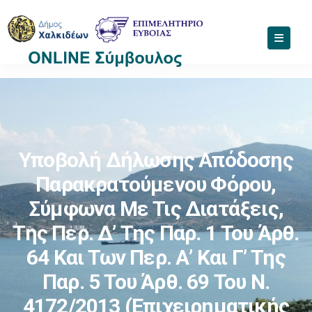
Υποβολή Δήλωσης Απόδοσης
Παρακρατούμενου Φόρου,
Σύμφωνα Με Τις Διατάξεις,
Της Περ. Δ’ Της Παρ. 1 Του Άρθ.
64 Και Των Περ. Α’ Και Γ’ Της
Παρ. 5 Του Άρθ. 69 Του Ν.
4172/2013 (επιχειρηματικής