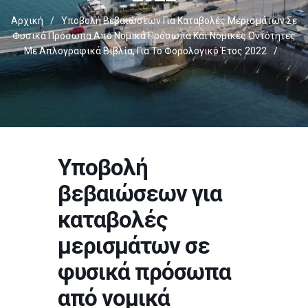
Αρχική
/
Υποβολή Βεβαιώσεων Για Καταβολές Μερισμάτων Σε
Φυσικά Πρόσωπα Από Νομικά Πρόσωπα Και Νομικές Οντότητες
Με Απλογραφικά Βιβλία, Για Το Φορολογικό Έτος 2022
/
Υποβολή
βεβαιώσεων για
καταβολές
μερισμάτων σε
φυσικά πρόσωπα
από νομικά