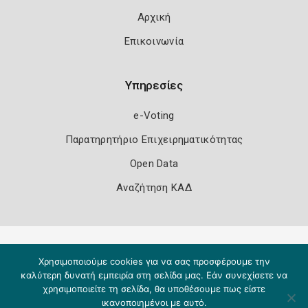
Αρχική
Επικοινωνία
Υπηρεσίες
e-Voting
Παρατηρητήριο Επιχειρηματικότητας
Open Data
Αναζήτηση ΚΑΔ
Πολιτική Ασφάλειας
Όροι Χρήσης
Χρησιμοποιούμε cookies για να σας προσφέρουμε την
Copyright 2026
Knowledge A.E.
καλύτερη δυνατή εμπειρία στη σελίδα μας. Εάν συνεχίσετε να
χρησιμοποιείτε τη σελίδα, θα υποθέσουμε πως είστε
ικανοποιημένοι με αυτό.