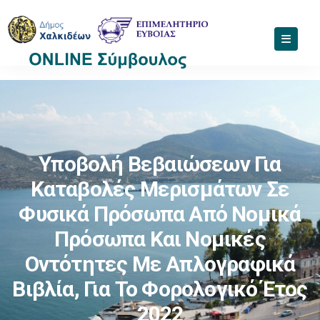
Υποβολή Βεβαιώσεων Για
Καταβολές Μερισμάτων Σε
Φυσικά Πρόσωπα Από Νομικά
Πρόσωπα Και Νομικές
Οντότητες Με Απλογραφικά
Βιβλία, Για Το Φορολογικό Έτος
2022