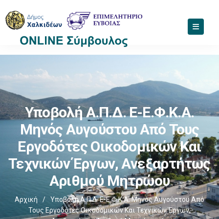
Υποβολή Α.Π.Δ. E-Ε.Φ.Κ.Α.
Μηνός Αυγούστου Από Τους
Εργοδότες Οικοδομικών Και
Τεχνικών Έργων, Ανεξαρτήτως
Αριθμού Μητρώου
Αρχική
/
Υποβολή Α.Π.Δ. E-Ε.Φ.Κ.Α. Μηνός Αυγούστου Από
Τους Εργοδότες Οικοδομικών Και Τεχνικών Έργων,