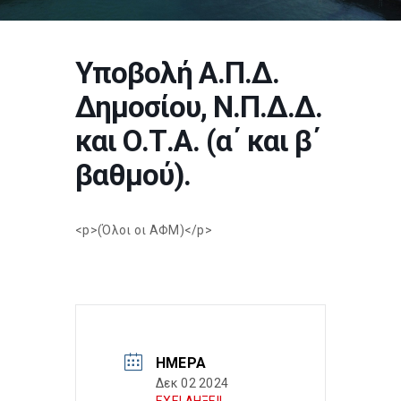
Υποβολή Α.Π.Δ.
Δημοσίου, Ν.Π.Δ.Δ.
και Ο.Τ.Α. (α΄ και β΄
βαθμού).
<p>(Όλοι οι ΑΦΜ)</p>
ΗΜΈΡΑ
Δεκ 02 2024