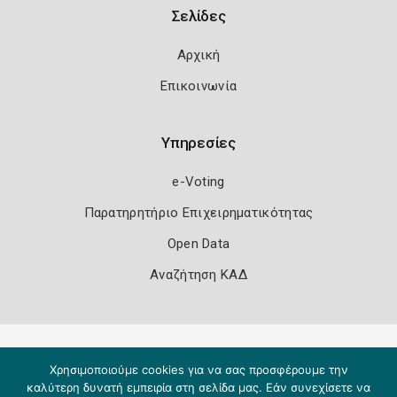
Σελίδες
Αρχική
Επικοινωνία
Υπηρεσίες
e-Voting
Παρατηρητήριο Επιχειρηματικότητας
Open Data
Αναζήτηση ΚΑΔ
Πολιτική Ασφάλειας
Όροι Χρήσης
Χρησιμοποιούμε cookies για να σας προσφέρουμε την
Copyright 2026
Knowledge A.E.
καλύτερη δυνατή εμπειρία στη σελίδα μας. Εάν συνεχίσετε να