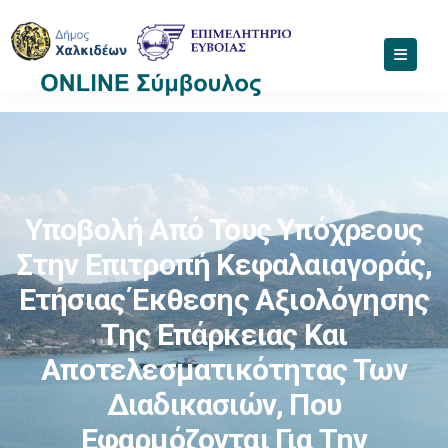
Υποβολή Από Τους Υπόχρεους
Στην Επιτροπή Κεφαλαιαγοράς,
Ετήσιας Έκθεσης Αξιολόγησης
Της Επάρκειας Και
Αποτελεσματικότητας Των
Διαδικασιών, Που
Εφαρμόζονται Για Την