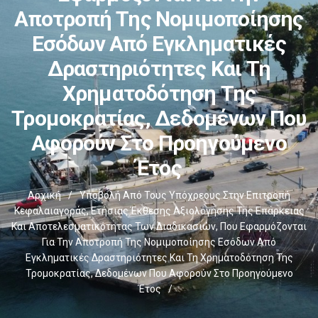
Αποτροπή Της Νομιμοποίησης
Εσόδων Από Εγκληματικές
Δραστηριότητες Και Τη
Χρηματοδότηση Της
Τρομοκρατίας, Δεδομένων Που
Αφορούν Στο Προηγούμενο
Έτος
Αρχική
/
Υποβολή Από Τους Υπόχρεους Στην Επιτροπή
Κεφαλαιαγοράς, Ετήσιας Έκθεσης Αξιολόγησης Της Επάρκειας
Και Αποτελεσματικότητας Των Διαδικασιών, Που Εφαρμόζονται
Για Την Αποτροπή Της Νομιμοποίησης Εσόδων Από
Εγκληματικές Δραστηριότητες Και Τη Χρηματοδότηση Της
Τρομοκρατίας, Δεδομένων Που Αφορούν Στο Προηγούμενο
Έτος
/