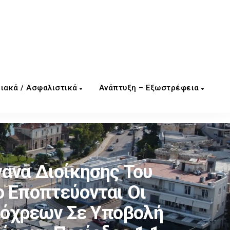
ιακά / Ασφαλιστικά
Ανάπτυξη – Εξωστρέφεια
ανα Διοίκησης Του
ο Εποπτεύονται Οι
πόχρεων Σε Υποβολή