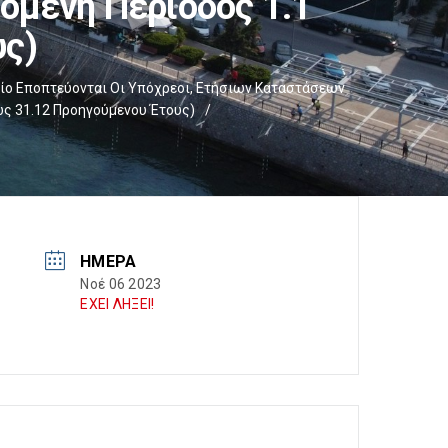
χόμενη Περίοδος 1.1
υς)
ίο Εποπτεύονται Οι Υπόχρεοι, Ετήσιων Καταστάσεων
ως 31.12 Προηγούμενου Έτους)
/
ΗΜΈΡΑ
Νοέ 06 2023
ΕΧΕΙ ΛΗΞΕΙ!