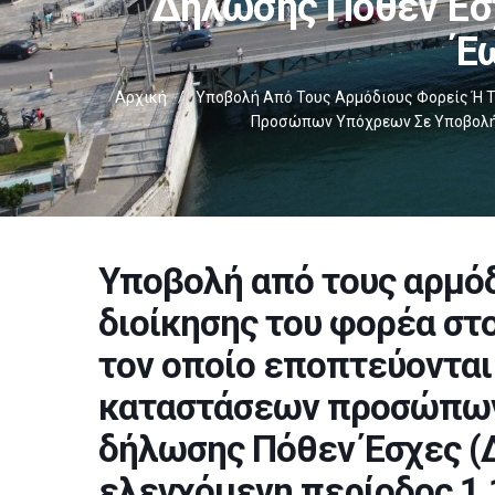
Δήλωσης Πόθεν Έσχε
Έω
Αρχική
/
Υποβολή Από Τους Αρμόδιους Φορείς Ή Τ
Προσώπων Υπόχρεων Σε Υποβολή Δή
Υποβολή από τους αρμόδ
διοίκησης του φορέα στο
τον οποίο εποπτεύονται 
καταστάσεων προσώπων
δήλωσης Πόθεν Έσχες (Δ.
ελεγχόμενη περίοδος 1.