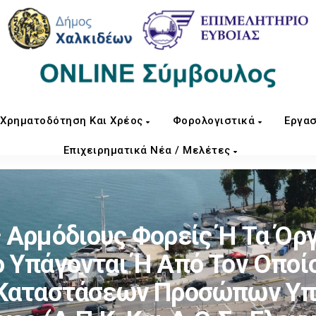
Χρηματοδότηση Και Χρέος
Φορολογιστικά
Εργασ
Επιχειρηματικά Νέα / Μελέτες
 Αρμόδιους Φορείς Ή Τα Όργ
 Υπάγονται Ή Από Τον Οποί
 Καταστάσεων Προσώπων Υ