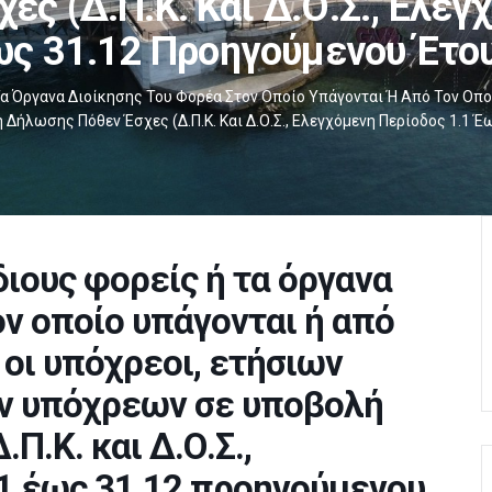
ς (Δ.Π.Κ. Και Δ.Ο.Σ., Ελεγ
ς 31.12 Προηγούμενου Έτο
α Όργανα Διοίκησης Του Φορέα Στον Οποίο Υπάγονται Ή Από Τον Οπο
λωσης Πόθεν Έσχες (Δ.Π.Κ. Και Δ.Ο.Σ., Ελεγχόμενη Περίοδος 1.1 Έ
ιους φορείς ή τα όργανα
ν οποίο υπάγονται ή από
οι υπόχρεοι, ετήσιων
 υπόχρεων σε υποβολή
Π.Κ. και Δ.Ο.Σ.,
1 έως 31.12 προηγούμενου