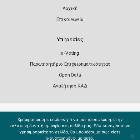
Αρχική
Επικοινωνία
Υπηρεσίες
e-Voting
Παρατηρητήριο Επιχειρηματικότητας
Open Data
Αναζήτηση ΚΑΔ
Πολιτική Ασφάλειας
Όροι Χρήσης
Χρησιμοποιούμε cookies για να σας προσφέρουμε την
Copyright 2026
Knowledge A.E.
καλύτερη δυνατή εμπειρία στη σελίδα μας. Εάν συνεχίσετε να
χρησιμοποιείτε τη σελίδα, θα υποθέσουμε πως είστε
ικανοποιημένοι με αυτό.