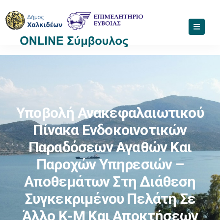
Υποβολή Ανακεφαλαιωτικού
Πίνακα Ενδοκοινοτικών
Παραδόσεων Αγαθών Και
Παροχών Υπηρεσιών –
Αποθεμάτων Στη Διάθεση
Συγκεκριμένου Πελάτη Σε
Άλλο Κ-Μ Και Αποκτήσεων