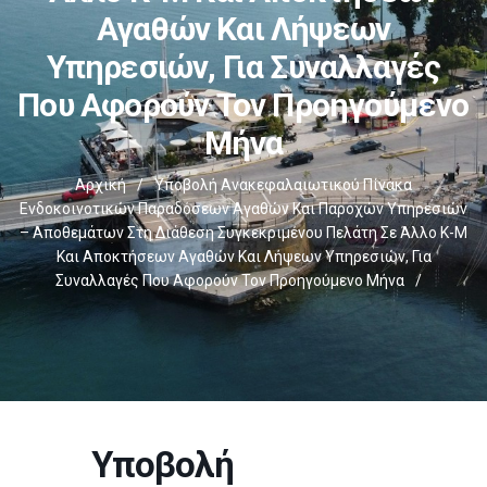
Αγαθών Και Λήψεων
Υπηρεσιών, Για Συναλλαγές
Που Αφορούν Τον Προηγούμενο
Μήνα
Αρχική
/
Υποβολή Ανακεφαλαιωτικού Πίνακα
Ενδοκοινοτικών Παραδόσεων Αγαθών Και Παροχών Υπηρεσιών
– Αποθεμάτων Στη Διάθεση Συγκεκριμένου Πελάτη Σε Άλλο Κ-Μ
Και Αποκτήσεων Αγαθών Και Λήψεων Υπηρεσιών, Για
Συναλλαγές Που Αφορούν Τον Προηγούμενο Μήνα
/
Υποβολή