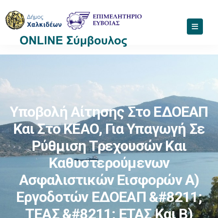
Υποβολή Αίτησης Στο ΕΔΟΕΑΠ
Και Στο ΚΕΑΟ, Για Υπαγωγή Σε
Ρύθμιση Τρεχουσών Και
Καθυστερούμενων
Ασφαλιστικών Εισφορών Α)
Εργοδοτών ΕΔΟΕΑΠ &#8211;
ΤΕΑΣ &#8211; ΕΤΑΣ Και Β)