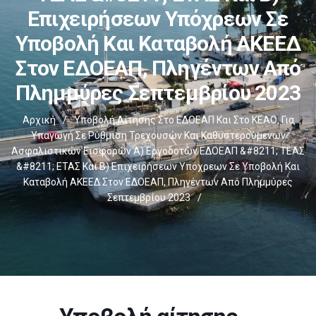
Επιχειρήσεων Υπόχρεων Σε
Υποβολή Και Καταβολή ΑΚΕΕΔ
Στον ΕΔΟΕΑΠ, Πληγέντων Από
Πλημμύρες Σεπτεμβρίου 2023
Αρχική
/
Υποβολή Αίτησης Στο ΕΔΟΕΑΠ Και Στο ΚΕΑΟ, Για
Υπαγωγή Σε Ρύθμιση Τρεχουσών Και Καθυστερούμενων
Ασφαλιστικών Εισφορών Α) Εργοδοτών ΕΔΟΕΑΠ &#8211; ΤΕΑΣ
&#8211; ΕΤΑΣ Και Β) Επιχειρήσεων Υπόχρεων Σε Υποβολή Και
Καταβολή ΑΚΕΕΔ Στον ΕΔΟΕΑΠ, Πληγέντων Από Πλημμύρες
Σεπτεμβρίου 2023
/