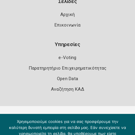
Σελίδες
Αρχική
Επικοινωνία
Υπηρεσίες
e-Voting
Παρατηρητήριο Επιχειρηματικότητας
Open Data
Αναζήτηση ΚΑΔ
Πολιτική Ασφάλειας
Όροι Χρήσης
Χρησιμοποιούμε cookies για να σας προσφέρουμε την
Copyright 2026
Knowledge A.E.
καλύτερη δυνατή εμπειρία στη σελίδα μας. Εάν συνεχίσετε να
χρησιμοποιείτε τη σελίδα, θα υποθέσουμε πως είστε