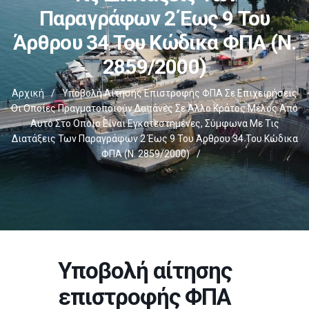
Παραγράφων 2 Έως 9 Του
Άρθρου 34 Του Κώδικα ΦΠΑ (ν.
2859/2000)
Αρχική
/
Υποβολή Αίτησης Επιστροφής ΦΠΑ Σε Επιχειρήσεις
Οι Οποίες Πραγματοποιούν Δαπάνες Σε Άλλο Κράτος Μέλος Από
Αυτό Στο Οποίο Είναι Εγκατεστημένες, Σύμφωνα Με Τις
Διατάξεις Των Παραγράφων 2 Έως 9 Του Άρθρου 34 Του Κώδικα
ΦΠΑ (ν. 2859/2000)
/
Υποβολή αίτησης
επιστροφής ΦΠΑ