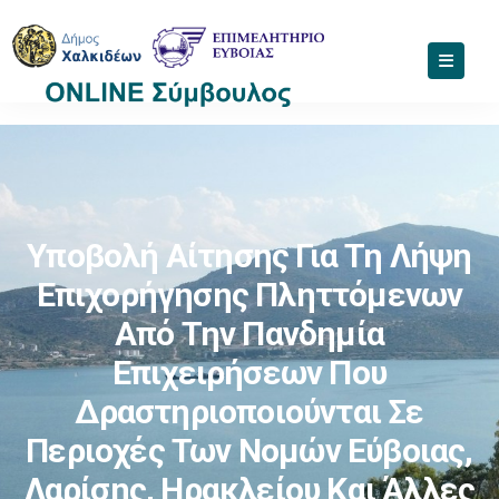
Υποβολή Αίτησης Για Τη Λήψη
Επιχορήγησης Πληττόμενων
Από Την Πανδημία
Επιχειρήσεων Που
Δραστηριοποιούνται Σε
Περιοχές Των Νομών Εύβοιας,
Λαρίσης, Ηρακλείου Και Άλλες