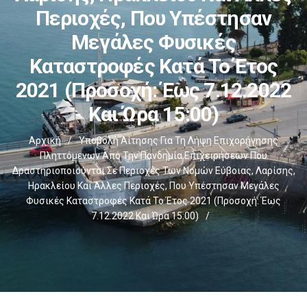
Περιοχές, Που Υπέστησαν
Μεγάλες Φυσικές
Καταστροφές Κατά Το Έτος
2021 (Προσοχή: Έως 7.12.2022
Και Ώρα 15:00)
Αρχική
/
Υποβολή Αίτησης Για Τη Λήψη Επιχορήγησης
Πληττόμενων Από Την Πανδημία Επιχειρήσεων Που
Δραστηριοποιούνται Σε Περιοχές Των Νομών Εύβοιας, Λαρίσης,
Ηρακλείου Και Άλλες Περιοχές, Που Υπέστησαν Μεγάλες
Φυσικές Καταστροφές Κατά Το Έτος 2021 (Προσοχή: Έως
7.12.2022 Και Ώρα 15:00)
/