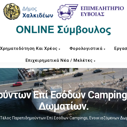
Χρηματοδότηση Και Χρέος
Φορολογιστικά
Εργασ
Επιχειρηματικά Νέα / Μελέτες
ύντων Επί Εσόδων Camping
Δωματίων.
Τέλος Παρεπιδημούντων Επί Εσόδων Campings, Ενοικιαζόμενων Δω