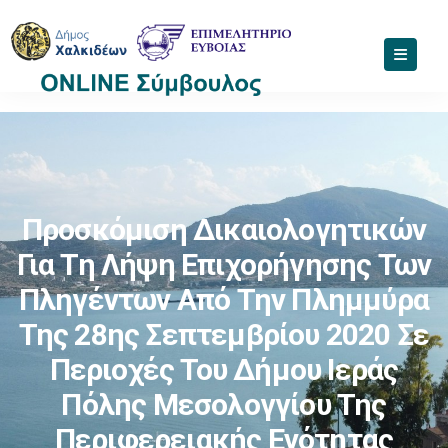
Προσκόμιση Δικαιολογητικών
Για Τη Λήψη Επιχορήγησης Των
Πληγέντων Από Την Πλημμύρα
Της 28ης Σεπτεμβρίου 2020 Σε
Περιοχές Του Δήμου Ιεράς
Πόλης Μεσολογγίου Της
Περιφερειακής Ενότητας