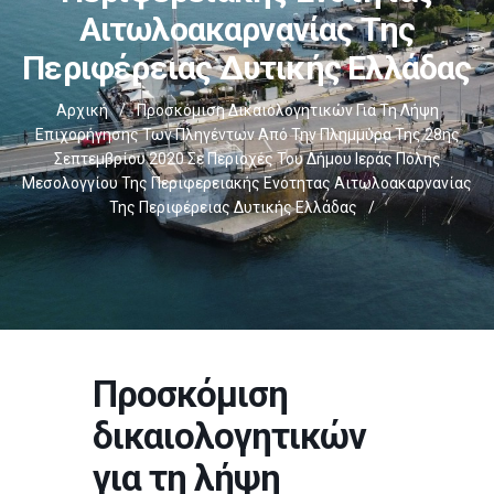
Αιτωλοακαρνανίας Της
Περιφέρειας Δυτικής Ελλάδας
Αρχική
/
Προσκόμιση Δικαιολογητικών Για Τη Λήψη
Επιχορήγησης Των Πληγέντων Από Την Πλημμύρα Της 28ης
Σεπτεμβρίου 2020 Σε Περιοχές Του Δήμου Ιεράς Πόλης
Μεσολογγίου Της Περιφερειακής Ενότητας Αιτωλοακαρνανίας
Της Περιφέρειας Δυτικής Ελλάδας
/
Προσκόμιση
δικαιολογητικών
για τη λήψη