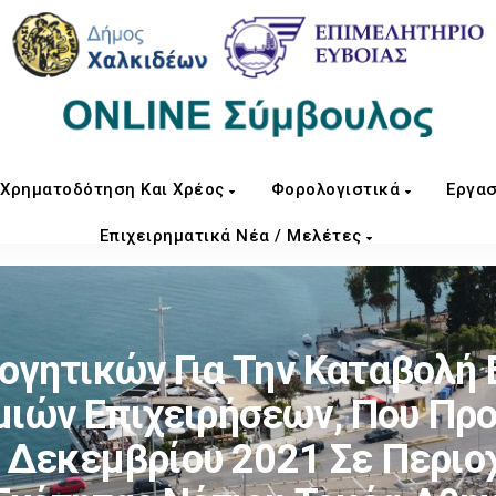
Χρηματοδότηση Και Χρέος
Φορολογιστικά
Εργασ
Επιχειρηματικά Νέα / Μελέτες
γητικών Για Την Καταβολή 
μιών Επιχειρήσεων, Που Προ
 Δεκεμβρίου 2021 Σε Περιοχ