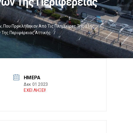
νών Της Περιφέρειας
ν, Που Προκλήθηκαν Από Τις Πλημμύρες Της 11ης
ν Της Περιφέρειας Αττικής
/
ΗΜΈΡΑ
Δεκ 01 2023
ΕΧΕΙ ΛΗΞΕΙ!