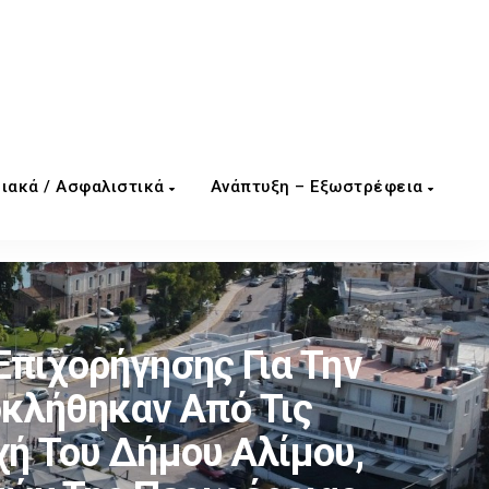
ιακά / Ασφαλιστικά
Ανάπτυξη – Εξωστρέφεια
Επιχορήγησης Για Την
κλήθηκαν Από Τις
ή Του Δήμου Αλίμου,