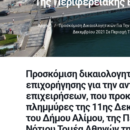
Της Περιφερειακής 
Αρχική
/
Προσκόμιση Δικαιολογητικών Για Την
Δεκεμβρίου 2021 Σε Περιοχή 
Προσκόμιση δικαιολογητ
επιχορήγησης για την α
επιχειρήσεων, που προκ
πλημμύρες της 11ης Δεκ
του Δήμου Αλίμου, της 
Νότιου Τομέα Αθηνών τη