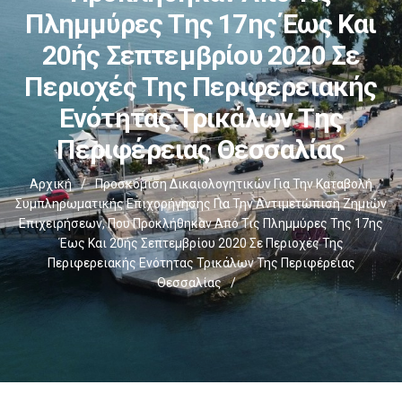
Πλημμύρες Της 17ης Έως Και
20ής Σεπτεμβρίου 2020 Σε
Περιοχές Της Περιφερειακής
Ενότητας Τρικάλων Της
Περιφέρειας Θεσσαλίας
Αρχική
/
Προσκόμιση Δικαιολογητικών Για Την Καταβολή
Συμπληρωματικής Επιχορήγησης Για Την Αντιμετώπιση Ζημιών
Επιχειρήσεων, Που Προκλήθηκαν Από Τις Πλημμύρες Της 17ης
Έως Και 20ής Σεπτεμβρίου 2020 Σε Περιοχές Της
Περιφερειακής Ενότητας Τρικάλων Της Περιφέρειας
Θεσσαλίας
/