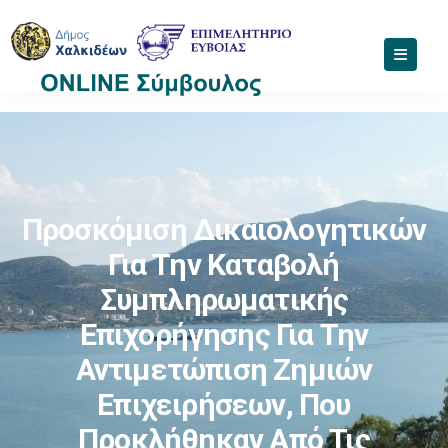
Προσκόμιση Δικαιολογητικών
Για Την Καταβολή
Συμπληρωματικής
Επιχορήγησης Για Την
Αντιμετώπιση Ζημιών
Επιχειρήσεων, Που
Προκλήθηκαν Από Τις