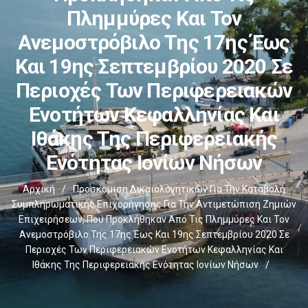
Πλημμύρες Και Τον
Ανεμοστρόβιλο Της 17ης Έως
Και 19ης Σεπτεμβρίου 2020 Σε
Περιοχές Των Περιφερειακών
Ενοτήτων Κεφαλληνίας Και
Ιθάκης Της Περιφερειακής
Ενότητας Ιονίων Νήσων
Αρχική
/
Προσκόμιση Δικαιολογητικών Για Την Καταβολή
Συμπληρωματικής Επιχορήγησης Για Την Αντιμετώπιση Ζημιών
Επιχειρήσεων, Που Προκλήθηκαν Από Τις Πλημμύρες Και Τον
Ανεμοστρόβιλο Της 17ης Έως Και 19ης Σεπτεμβρίου 2020 Σε
Περιοχές Των Περιφερειακών Ενοτήτων Κεφαλληνίας Και
Ιθάκης Της Περιφερειακής Ενότητας Ιονίων Νήσων
/