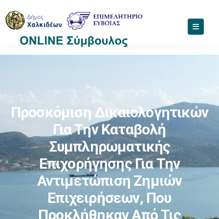
Προσκόμιση Δικαιολογητικών
Για Την Καταβολή
Συμπληρωματικής
Επιχορήγησης Για Την
Αντιμετώπιση Ζημιών
Επιχειρήσεων, Που
Προκλήθηκαν Από Τις