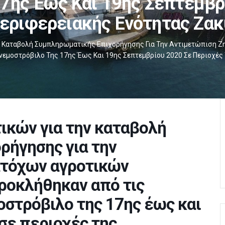
7ης Έως Και 19ης Σεπτεμβρ
εριφερειακής Ενότητας Ζα
ν Καταβολή Συμπληρωματικής Επιχορήγησης Για Την Αντιμετώπιση 
νεμοστρόβιλο Της 17ης Έως Και 19ης Σεπτεμβρίου 2020 Σε Περιοχές
ικών για την καταβολή
ρήγησης για την
ατόχων αγροτικών
ροκλήθηκαν από τις
οστρόβιλο της 17ης έως και
σε περιοχές της