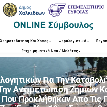
Χρηματοδότηση Και Χρέος
Φορολογιστικά
Εργασ
Επιχειρηματικά Νέα / Μελέτες
λογητικών Για Την Καταβο
 Την Αντιμετώπιση Ζημιών 
Που Προκλήθηκαν Από Τις 