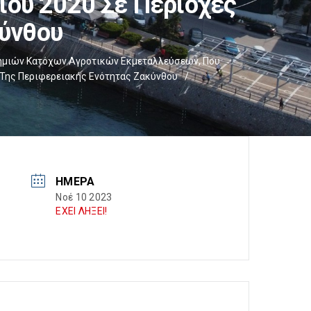
ίου 2020 Σε Περιοχές
κύνθου
Ζημιών Κατόχων Αγροτικών Εκμεταλλεύσεων, Που
 Της Περιφερειακής Ενότητας Ζακύνθου
/
ΗΜΈΡΑ
Νοέ 10 2023
ΕΧΕΙ ΛΗΞΕΙ!