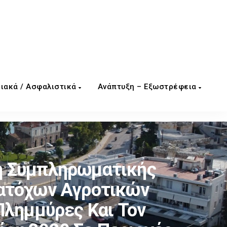
ιακά / Ασφαλιστικά
Ανάπτυξη – Εξωστρέφεια
λή Συμπληρωματικής
Κατόχων Αγροτικών
Πλημμύρες Και Τον