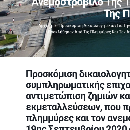
Ανεμοστρόβιλο Της 1
Της Π
Αρχική
/
Προσκόμιση Δικαιολογητικών Για Τη
Προκλήθηκαν Από Τις Πλημμύρες Και Τον Α
Προσκόμιση δικαιολογητ
συμπληρωματικής επιχο
αντιμετώπιση ζημιών κ
εκμεταλλεύσεων, που π
πλημμύρες και τον ανεμ
19ης Σεπτεμβρίου 2020 