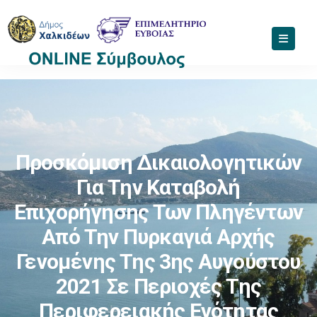
Προσκόμιση Δικαιολογητικών
Για Την Καταβολή
Επιχορήγησης Των Πληγέντων
Από Την Πυρκαγιά Αρχής
Γενομένης Της 3ης Αυγούστου
2021 Σε Περιοχές Της
Περιφερειακής Ενότητας