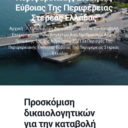
Εύβοιας Της Περιφέρειας
Στερεάς Ελλάδας
Αρχική
/
Προσκόμιση Δικαιολογητικών Για Την Καταβολή
Επιχορήγησης Των Πληγέντων Από Την Πυρκαγιά Αρχής
Γενομένης Της 3ης Αυγούστου 2021 Σε Περιοχές Της
Περιφερειακής Ενότητας Εύβοιας Της Περιφέρειας Στερεάς
Ελλάδας
/
Προσκόμιση
δικαιολογητικών
για την καταβολή