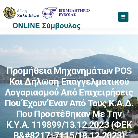
Προμήθεια Μηχανημάτων POS
Και Δήλωση Επαγγελματικού
Λογαριασμού Από Επιχειρήσεις
Που Έχουν Έναν Από Τους Κ.Α.Δ.
Που Προστέθηκαν Με Την
Κ.Υ.Α. 119899/13.12.2023 (ΦΕΚ
Β&#8217; 7115/18.12.2023)