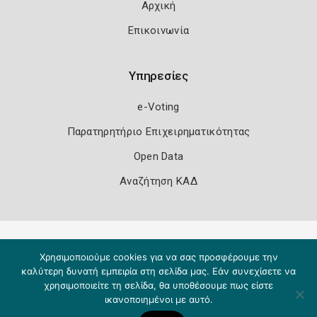
Αρχική
Επικοινωνία
Υπηρεσίες
e-Voting
Παρατηρητήριο Επιχειρηματικότητας
Open Data
Αναζήτηση ΚΑΔ
Πολιτική Ασφάλειας
Όροι Χρήσης
Χρησιμοποιούμε cookies για να σας προσφέρουμε την
Copyright 2026
Knowledge A.E.
καλύτερη δυνατή εμπειρία στη σελίδα μας. Εάν συνεχίσετε να
χρησιμοποιείτε τη σελίδα, θα υποθέσουμε πως είστε
ικανοποιημένοι με αυτό.