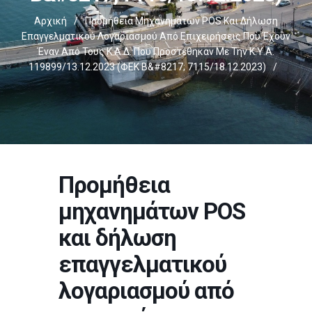
Αρχική
/
Προμήθεια Μηχανημάτων POS Και Δήλωση
Επαγγελματικού Λογαριασμού Από Επιχειρήσεις Που Έχουν
Έναν Από Τους Κ.Α.Δ. Που Προστέθηκαν Με Την Κ.Υ.Α.
119899/13.12.2023 (ΦΕΚ Β&#8217; 7115/18.12.2023)
/
Προμήθεια
μηχανημάτων POS
και δήλωση
επαγγελματικού
λογαριασμού από