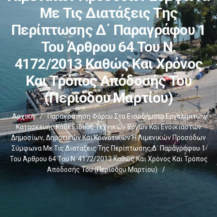
Με Τις Διατάξεις Της
Περίπτωσης Δ΄ Παραγράφου 1
Του Άρθρου 64 Του Ν.
4172/2013 Καθώς Και Χρόνος
Και Τρόπος Απόδοσής Του
(Περιόδου Μαρτίου)
Αρχική
/
Παρακράτηση Φόρου Στα Εισοδήματα Εργοληπτών
Κατασκευής Κάθε Είδους Τεχνικών Έργων Και Ενοικιαστών
Δημοσίων, Δημοτικών Και Κοινοτικών Ή Λιμενικών Προσόδων
Σύμφωνα Με Τις Διατάξεις Της Περίπτωσης Δ΄ Παραγράφου 1
Του Άρθρου 64 Του Ν. 4172/2013 Καθώς Και Χρόνος Και Τρόπος
Απόδοσής Του (Περιόδου Μαρτίου)
/