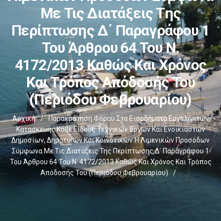
Με Τις Διατάξεις Της
Περίπτωσης Δ΄ Παραγράφου 1
Του Άρθρου 64 Του Ν.
4172/2013 Καθώς Και Χρόνος
Και Τρόπος Απόδοσής Του
(Περιόδου Φεβρουαρίου)
Αρχική
/
Παρακράτηση Φόρου Στα Εισοδήματα Εργοληπτών
Κατασκευής Κάθε Είδους Τεχνικών Έργων Και Ενοικιαστών
Δημοσίων, Δημοτικών Και Κοινοτικών Ή Λιμενικών Προσόδων
Σύμφωνα Με Τις Διατάξεις Της Περίπτωσης Δ΄ Παραγράφου 1
Του Άρθρου 64 Του Ν. 4172/2013 Καθώς Και Χρόνος Και Τρόπος
Απόδοσής Του (Περιόδου Φεβρουαρίου)
/