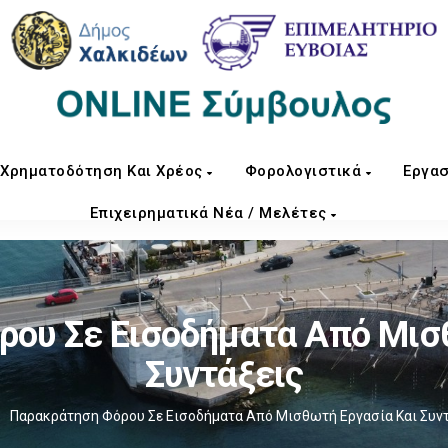
Χρηματοδότηση Και Χρέος
Φορολογιστικά
Εργασ
Επιχειρηματικά Νέα / Μελέτες
ου Σε Εισοδήματα Από Μισ
Συντάξεις
Παρακράτηση Φόρου Σε Εισοδήματα Από Μισθωτή Εργασία Και Συν