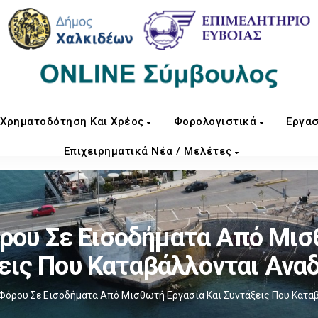
Χρηματοδότηση Και Χρέος
Φορολογιστικά
Εργασ
Επιχειρηματικά Νέα / Μελέτες
ου Σε Εισοδήματα Από Μισ
εις Που Καταβάλλονται Ανα
όρου Σε Εισοδήματα Από Μισθωτή Εργασία Και Συντάξεις Που Κατα