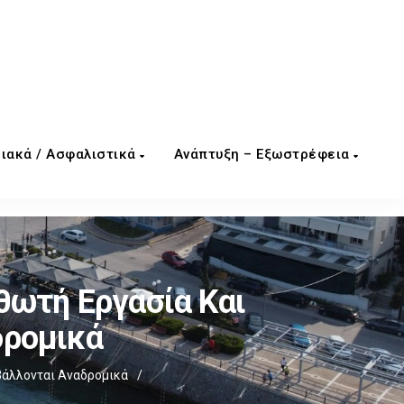
ιακά / Ασφαλιστικά
Ανάπτυξη – Εξωστρέφεια
θωτή Εργασία Και
δρομικά
βάλλονται Αναδρομικά
/