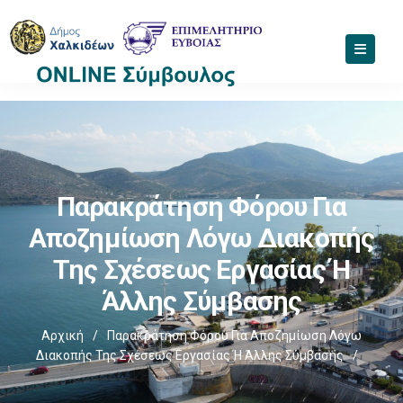
Παρακράτηση Φόρου Για
Αποζημίωση Λόγω Διακοπής
Της Σχέσεως Εργασίας Ή
Άλλης Σύμβασης
Αρχική
/
Παρακράτηση Φόρου Για Αποζημίωση Λόγω
Διακοπής Της Σχέσεως Εργασίας Ή Άλλης Σύμβασης
/